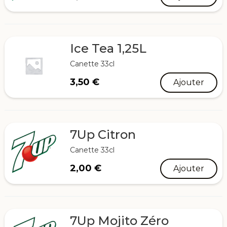
Ice Tea 1,25L
Canette 33cl
3,50
€
Ajouter
7Up Citron
Canette 33cl
2,00
€
Ajouter
7Up Mojito Zéro